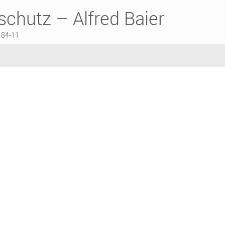
chutz – Alfred Baier
184-11