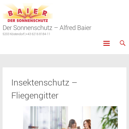
Der Sonnenschutz – Alfred Baier
5203 Köstendorf | +43 6216 8184-11
Skip
to
content
Insektenschutz –
Fliegengitter