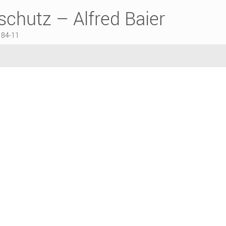
chutz – Alfred Baier
184-11