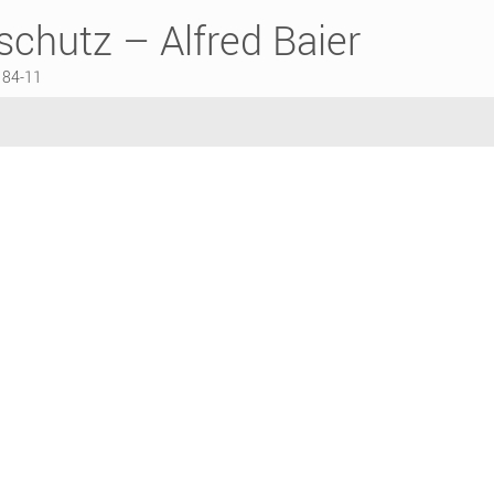
chutz – Alfred Baier
184-11