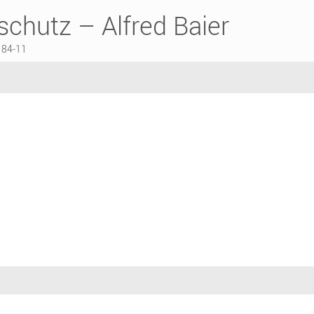
chutz – Alfred Baier
184-11