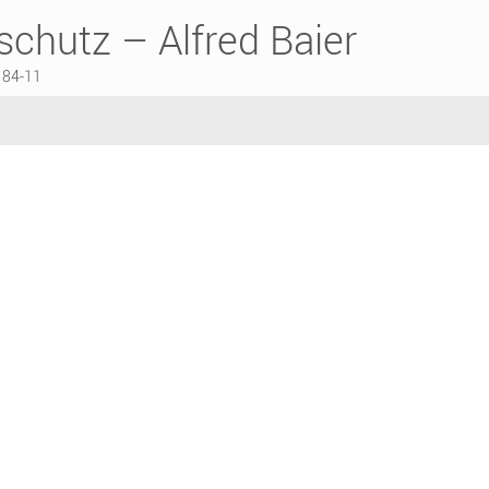
chutz – Alfred Baier
184-11