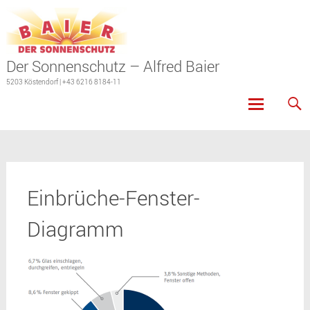
Der Sonnenschutz – Alfred Baier
5203 Köstendorf | +43 6216 8184-11
Skip
to
content
Einbrüche-Fenster-
Diagramm