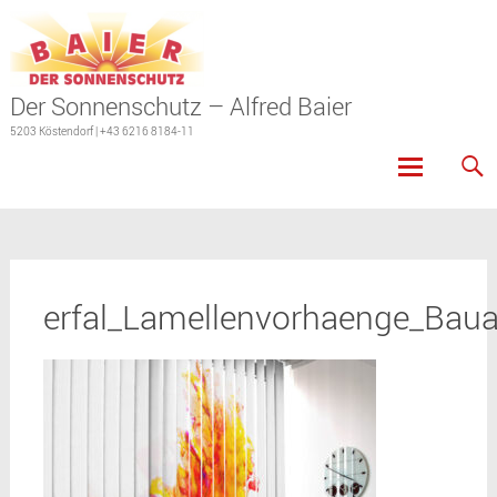
Der Sonnenschutz – Alfred Baier
5203 Köstendorf | +43 6216 8184-11
Skip
to
content
erfal_Lamellenvorhaenge_Baua